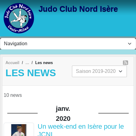
Panneau de gestion des cookies
Judo Club Nord Isère
Accueil
Les news
LES NEWS
10 news
janv.
2020
Un week-end en Isère pour le
JCNI