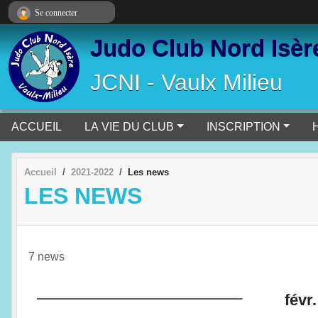
Panneau de gestion des cookies
Se connecter
Judo Club Nord Isèr
JCNI - Vaulx Milieu
ACCUEIL
LA VIE DU CLUB
INSCRIPTION
Accueil
2021-2022
Les news
LES NEWS
7 news
févr.