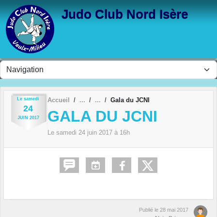
Panneau de gestion des cookies
Judo Club Nord Isère
Le
samedi
Accueil
Gala du JCNI
24
GALA DU JCNI
JUIN
2017
Le
samedi
24
juin
2017
à 16h
Publié le
28 mai 2017