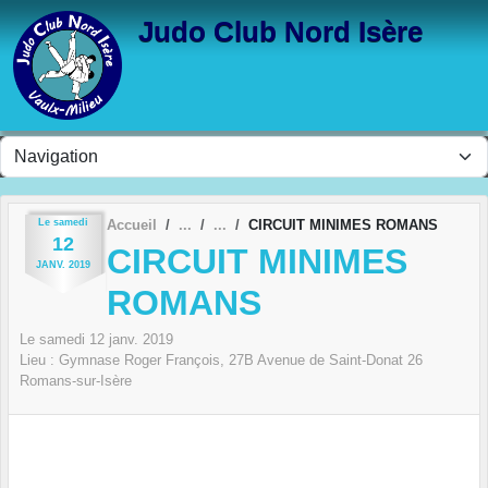
Panneau de gestion des cookies
Judo Club Nord Isère
Le
samedi
Accueil
CIRCUIT MINIMES ROMANS
12
CIRCUIT MINIMES
JANV.
2019
ROMANS
Le
samedi
12
janv.
2019
Lieu :
Gymnase Roger François, 27B Avenue de Saint-Donat
26
Romans-sur-Isère