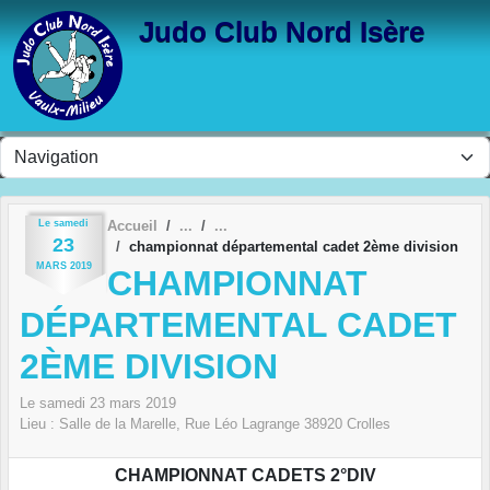
Panneau de gestion des cookies
Judo Club Nord Isère
Le
samedi
Accueil
23
championnat départemental cadet 2ème division
MARS
2019
CHAMPIONNAT
DÉPARTEMENTAL CADET
2ÈME DIVISION
Le
samedi
23
mars
2019
Lieu :
Salle de la Marelle, Rue Léo Lagrange
38920
Crolles
CHAMPIONNAT CADETS 2°DIV