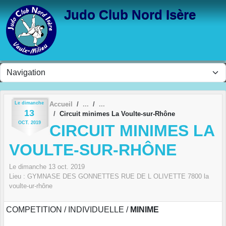
Panneau de gestion des cookies
Judo Club Nord Isère
Le
dimanche
Accueil
13
Circuit minimes La Voulte-sur-Rhône
OCT.
2019
CIRCUIT MINIMES LA
VOULTE-SUR-RHÔNE
Le
dimanche
13
oct.
2019
Lieu :
GYMNASE DES GONNETTES RUE DE L OLIVETTE
7800
la
voulte-ur-rhône
COMPETITION / INDIVIDUELLE /
MINIME