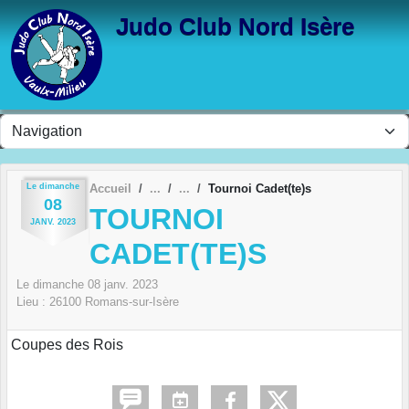
Panneau de gestion des cookies
Judo Club Nord Isère
Le
dimanche
Accueil
Tournoi Cadet(te)s
08
TOURNOI
JANV.
2023
CADET(TE)S
Le
dimanche
08
janv.
2023
Lieu :
26100
Romans-sur-Isère
Coupes des Rois