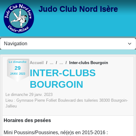
Panneau de gestion des cookies
Judo Club Nord Isère
Le
dimanche
Accueil
Inter-clubs Bourgoin
29
INTER-CLUBS
JANV.
2023
BOURGOIN
Le
dimanche
29
janv.
2023
Lieu :
Gymnase Pierre Folliet Boulevard des tuileries
38300
Bourgoin-
Jallieu
Horaires des pesées
Mini Poussins/Poussines, né(e)s en 2015-2016 :