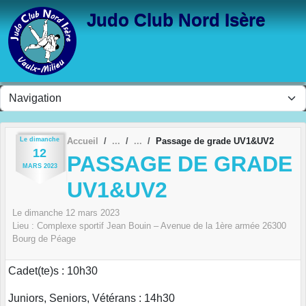
Panneau de gestion des cookies
Judo Club Nord Isère
Le
dimanche
Accueil
Passage de grade UV1&UV2
12
PASSAGE DE GRADE
MARS
2023
UV1&UV2
Le
dimanche
12
mars
2023
Lieu :
Complexe sportif Jean Bouin – Avenue de la 1ère armée
26300
Bourg de Péage
Cadet(te)s : 10h30
Juniors, Seniors, Vétérans : 14h30