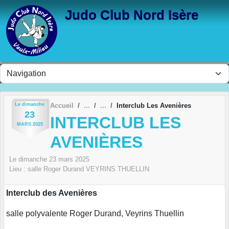
Panneau de gestion des cookies
Judo Club Nord Isère
Le
dimanche
Accueil
Interclub Les Avenières
23
INTERCLUB LES
MARS
2025
AVENIÈRES
Le
dimanche
23
mars
2025
Lieu :
salle Roger Durand
VEYRINS THUELLIN
Interclub des Avenières
salle polyvalente Roger Durand, Veyrins Thuellin