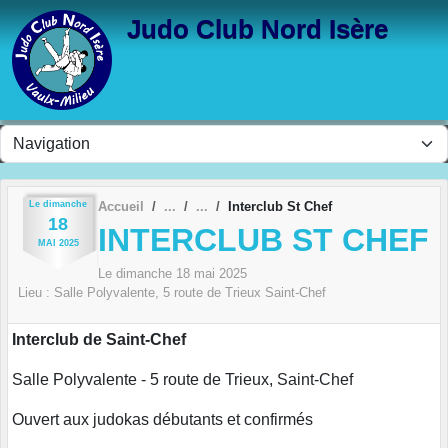
Panneau de gestion des cookies
Judo Club Nord Isère
Le
dimanche
Accueil
Interclub St Chef
18
INTERCLUB ST CHEF
MAI
2025
Le
dimanche
18
mai
2025
Lieu :
Salle Polyvalente, 5 route de Trieux
Saint-Chef
Interclub de Saint-Chef
Salle Polyvalente - 5 route de Trieux, Saint-Chef
Ouvert aux judokas débutants et confirmés