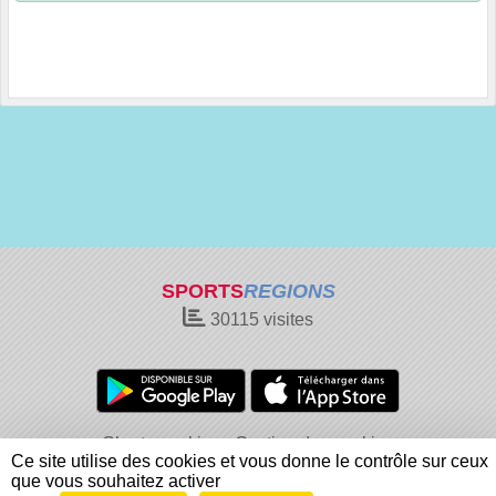
SPORTS
REGIONS
30115
visites
Charte cookies
Gestion des cookies
Ce site utilise des cookies et vous donne le contrôle sur ceux
Informations légales
Signaler un contenu inapproprié
que vous souhaitez activer