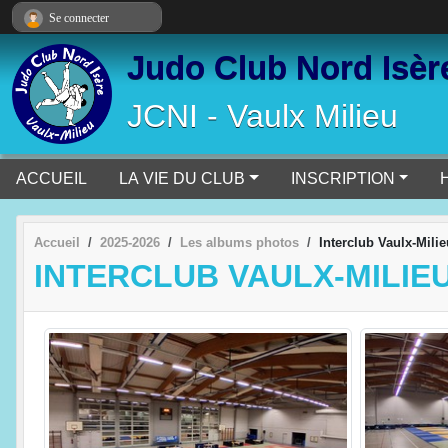
Panneau de gestion des cookies
Se connecter
Judo Club Nord Isèr
JCNI - Vaulx Milieu
ACCUEIL
LA VIE DU CLUB
INSCRIPTION
Accueil
2025-2026
Les albums photos
Interclub Vaulx-Mili
INTERCLUB VAULX-MILIEU